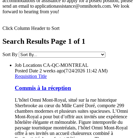
accommodations or assistance to apply for a posted position, please
send an email to applicationassistance@omnihotels.com. We look
forward to hearing from you!
Click Column Header to Sort
Search Results Page 1 of 1
Sort By
Job Locations
CA-QC-MONTREAL
Posted Date
2 weeks ago
(7/24/2026 11:42 AM)
Requisition Title
Commis à la réception
L’hôtel Omni Mont-Royal, situé sur la rue historique
Sherbrooke au cœur du Mille Carré Doré, comporte 299
chambres modernes et plusieurs suites spacieuses. L’Omni
Mont-Royal a pour but d’offrir aux invités une expérience
hôtelière élégante et mémorable. Figure intemporelle du
paysage touristique montréalais, l’hôtel Omni Mont-Royal
offre à ses invités un accueil chaleureux combiné à